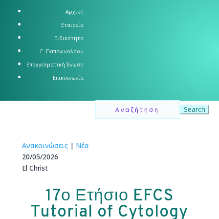
Αρχική
Εταιρεία
Ειδικότητα
Γ. Παπανικολάου
Επαγγελματική Ένωση
Επικοινωνία
Search
for:
Ανακοινώσεις
|
Νέα
20/05/2026
El Christ
17ο Ετήσιο EFCS
Tutorial of Cytology