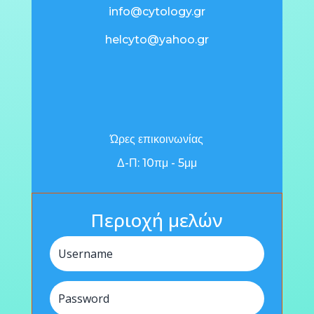
info@cytology.gr
helcyto@yahoo.gr
Ώρες επικοινωνίας
Δ-Π: 10πμ - 5μμ
Περιοχή μελών